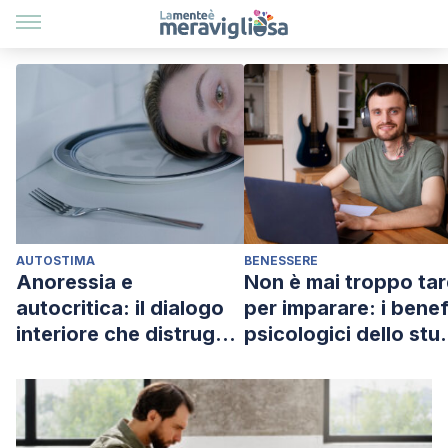
AUTOSTIMA
BENESSERE
Anoressia e
Non è mai troppo tar
autocritica: il dialogo
per imparare: i benef
interiore che distrugge
psicologici dello stu
l’autostima
in età adulta