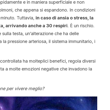
apidamente e in maniera superficiale e non
polmoni, che appena si espandono. In condizioni
l minuto. Tuttavia,
in caso di ansia o stress, la
a, arrivando anche a 30 respiri
. È un rischio.
sulla testa, un’alterazione che ha delle
a pressione arteriosa, il sistema immunitario, i
ontrollata ha molteplici benefici, regola diversi
cita a molte emozioni negative che invadono la
ne per vivere meglio?