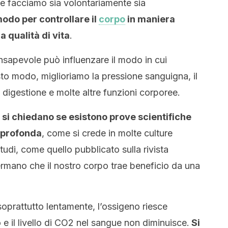
e facciamo sia volontariamente sia
odo per controllare il
corpo
in maniera
la qualità di vita
.
nsapevole può influenzare il modo in cui
sto modo, miglioriamo la pressione sanguigna, il
a digestione e molte altre funzioni corporee.
i si chiedano se esistono prove scientifiche
e profonda
, come si crede in molte culture
studi, come quello pubblicato sulla rivista
ermano che il nostro corpo trae beneficio da una
prattutto lentamente, l’ossigeno riesce
 e il livello di CO2 nel sangue non diminuisce.
Si