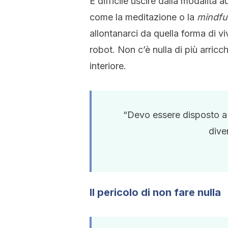
È difficile uscire dalla modalità a
come la meditazione o la
mindfu
allontanarci da quella forma di 
robot. Non c’è nulla di più arric
interiore.
“Devo essere disposto a 
dive
Il pericolo di non fare nulla