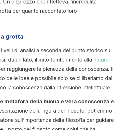
. Un disprezzo che rifletteva l’incredulità
grotta per quanto raccontato loro
la grotta
 livelli di analisi a seconda del punto storico su
ì, da un lato, il mito fa riferimento alla
natura
 per raggiungere la pienezza della conoscenza. Il
 delle idee è possibile solo se ci liberiamo dai
mo la conoscenza dalla riflessione intellettuale.
me metafora della buona e vera conoscenza
e
resentazione della figura del filosofo, potremmo
atone sull’importanza della filosofia per guidare
 il posto del filosofo come colui che ha