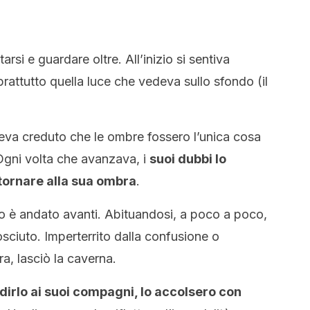
arsi e guardare oltre. All’inizio si sentiva
prattutto quella luce che vedeva sullo sfondo (il
veva creduto che le ombre fossero l’unica cosa
Ogni volta che avanzava, i
suoi dubbi lo
 tornare alla sua ombra
.
o è andato avanti. Abituandosi, a poco a poco,
osciuto. Imperterrito dalla confusione o
a, lasciò la caverna.
dirlo ai suoi compagni, lo accolsero con