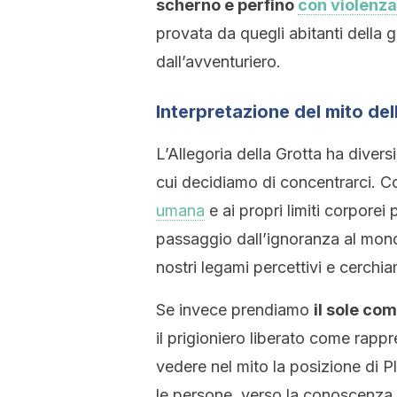
scherno e perfino
con violenza
provata da quegli abitanti della 
dall’avventuriero.
Interpretazione del mito del
L’Allegoria della Grotta ha diversi
cui decidiamo di concentrarci. Cos
umana
e ai propri limiti corporei
passaggio dall’ignoranza al mondo
nostri legami percettivi e cerchia
Se invece prendiamo
il sole co
il prigioniero liberato come rapp
vedere nel mito la posizione di Pl
le persone. verso la conoscenza e