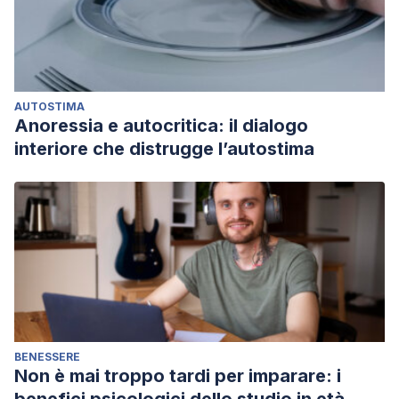
Interna
,
36
(3), 123-126.
López-Mato, A., Illa, G., Boullosa, O., Márquez, C., & Vieitez,
A. (2000). Trastorno disfórico premenstrual.
Revista chilena
de neuro-psiquiatría
,
38
(3), 187-195.
AUTOSTIMA
Anoressia e autocritica: il dialogo
interiore che distrugge l’autostima
BENESSERE
Non è mai troppo tardi per imparare: i