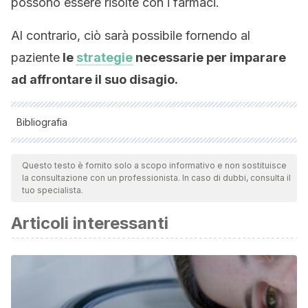
possono essere risolte con i farmaci.
Al contrario, ciò sarà possibile fornendo al
paziente
le
strategie
necessarie per imparare
ad affrontare il suo disagio.
Bibliografia
Todas as fontes citadas foram minuciosamente revisadas por
nossa equipe para garantir sua qualidade, confiabilidade,
Questo testo è fornito solo a scopo informativo e non sostituisce
la consultazione con un professionista. In caso di dubbi, consulta il
atualidade e validade. A bibliografia deste artigo foi
tuo specialista.
considerada confiável e de rigor acadêmico ou científico.
Articoli interessanti
Álvarez, M. P. (2007). La activación conductual y la
desmedicalización de la depresión.
Papeles del
psicólogo
,
28
(2), 97-110.
Berenguer, Á. D. (2014). Medicalización de la sociedad y
desmedicalización del arte médico.
Archivos de Medicina