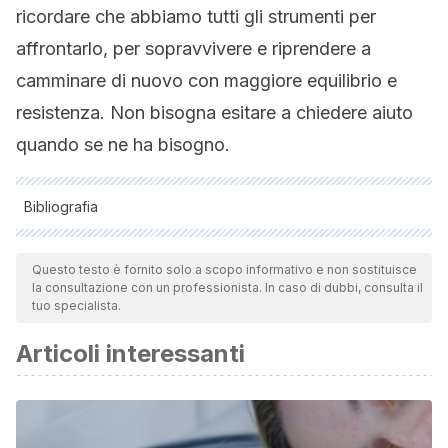
ricordare che abbiamo tutti gli strumenti per
affrontarlo, per sopravvivere e riprendere a
camminare di nuovo con maggiore equilibrio e
resistenza. Non bisogna esitare a chiedere aiuto
quando se ne ha bisogno.
Bibliografia
Todas as fontes citadas foram minuciosamente revisadas por
nossa equipe para garantir sua qualidade, confiabilidade,
Questo testo è fornito solo a scopo informativo e non sostituisce
la consultazione con un professionista. In caso di dubbi, consulta il
atualidade e validade. A bibliografia deste artigo foi
tuo specialista.
considerada confiável e de rigor acadêmico ou científico.
Articoli interessanti
Makselon J (2011)The psychology of suffering.
The
American Psychologist
,
60
(5), 410–421. https://doi
https://www.ncbi.nlm.nih.gov/pubmed/10816956