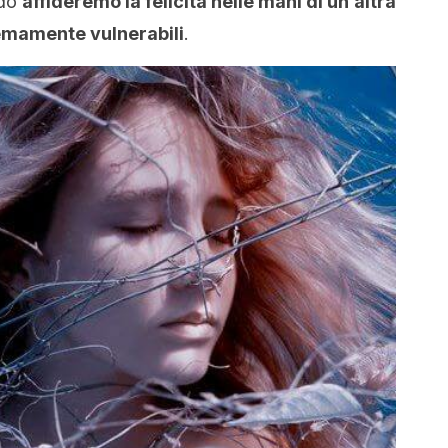
odo
affideremo la felicità nelle mani di un’altra
mamente vulnerabili
.