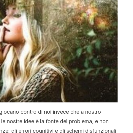
 giocano contro di noi invece che a nostro
 le nostre idee è la fonte del problema, e non
nze: gli errori cognitivi e gli schemi disfunzionali