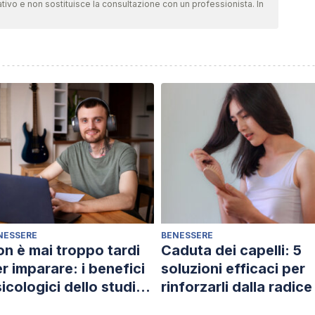
tivo e non sostituisce la consultazione con un professionista. In
NESSERE
BENESSERE
n è mai troppo tardi
Caduta dei capelli: 5
r imparare: i benefici
soluzioni efficaci per
icologici dello studio
rinforzarli dalla radice
 età adulta