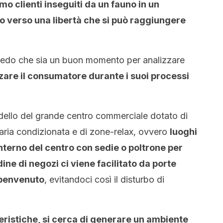
 clienti inseguiti da un fauno in un
no verso una libertà che si può raggiungere
redo che sia un buon momento per analizzare
nzare il consumatore durante i suoi processi
odello del grande centro commerciale dotato di
 aria condizionata e di zone-relax, ovvero
luoghi
nterno del centro con sedie o poltrone per
ine di negozi ci viene facilitato da porte
 benvenuto
, evitandoci così il disturbo di
eristiche, si cerca di generare un ambiente