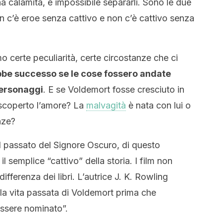
a calamita, è impossibile separarli. Sono le due
n c’è eroe senza cattivo e non c’è cattivo senza
o certe peculiarità, certe circostanze che ci
be successo se le cose fossero andate
personaggi
. E se Voldemort fosse cresciuto in
 scoperto l’amore? La
malvagità
è nata con lui o
anze?
l passato del Signore Oscuro, di questo
 semplice “cattivo” della storia. I film non
differenza dei libri. L’autrice J. K. Rowling
ella vita passata di Voldemort prima che
essere nominato”.