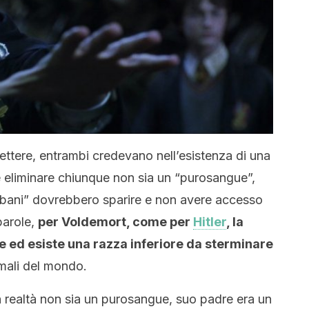
ettere, entrambi credevano nell’esistenza di una
 eliminare chiunque non sia un “purosangue”,
“babbani” dovrebbero sparire e non avere accesso
parole,
per Voldemort, come per
Hitler
, la
 ed esiste una razza inferiore da sterminare
mali del mondo.
n realtà non sia un purosangue, suo padre era un